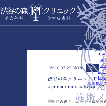
症例
料
モニ
コ
コ
2016.07.25.MON
投稿
お知
採用
渋谷の森クリニックでは男性
医療関係
#permanentmakeup