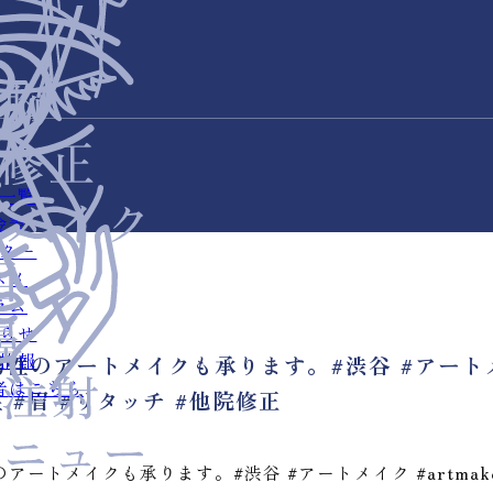
一覧
金表
ター
スメ
ラム
らせ
情報
のアートメイクも承ります。#渋谷 #アートメイク
者はこちら
 男性 #眉 #リタッチ #他院修正