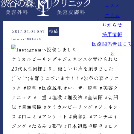
コスメ
コラム
お知らせ
2017.04.01.SAT
投稿
採用情報
Instagramへ投稿しました
医療関係者はこち
ら
ケミカルピーリング＋ジェネシスを受けられた
20代女性M様より、嬉しいお声を頂きました
(´∀`*)有難うございます！！#渋谷の森クリニ
ック #脱毛 #医療脱毛 #レーザー脱毛 #美容ク
リニック #二重 #埋没 #埋没法 #全切開 #切開
法 #目頭切開 #ケミカルピーリング #ジェネシ
ス #口コミ #アンケート #美容針 #アンチエイ
ジング #たるみ #整形 #日本初鼻毛脱毛 #ヒア