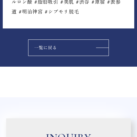
ルロン酸 #脂肪吸引 #美肌 #渋谷 #原宿 #表参
道 #明治神宮 #シブモリ脱毛