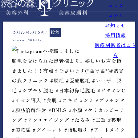
コスメ
コラム
お知らせ
2017.04.01.SAT
投稿
採用情報
Instagramへ投稿しました
医療関係者はこち
ら
脱毛を受けられた患者様より、嬉しいお声を頂
きました！！有難うございます(*≧∀≦*)#渋谷
の森クリニック #脱毛 #医療脱毛 #レーザー脱
毛 #シブモリ脱毛 #日本初鼻毛脱毛 #ビタミンC
#イオン導入 #美肌 #ニキビ #シミ #プラセンタ
#脂肪溶解注射 #BNLS #小顔 #ケミカルピーリ
ング #アンチエイジング #たるみ #二重 #整形
#美意識 #ダイエット #脂肪吸引 #アートメイク