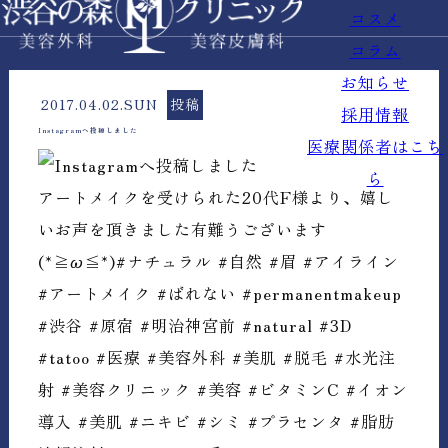
コスメ
コラム
お知らせ
2017.04.02.SUN
投稿
採用情報
Instagramへ投稿しました
医療関係者はこち
ら
アートメイクを受けられた20代F様より、嬉し
いお声を頂きました有難うございます
(*≧ω≦*)#ナチュラル #自然 #眉 #アイライン
#アートメイク #ばれない #permanentmakeup
#渋谷 #原宿 #明治神宮前 #natural #3D
#tatoo #医療 #美容外科 #美肌 #脱毛 #水光注
射 #美容クリニック #美容 #ビタミンC #イオン
導入 #美肌 #ニキビ #シミ #プラセンタ #脂肪