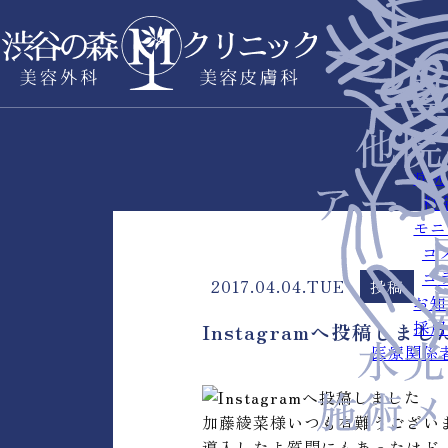
症例
料
モニ
コ
コ
2017.04.04.TUE
投稿
お知
採用
Instagramへ投稿しまし
医療関係
加藤綾菜様いつも有難うございます
導入したよ質問にもあったけど、