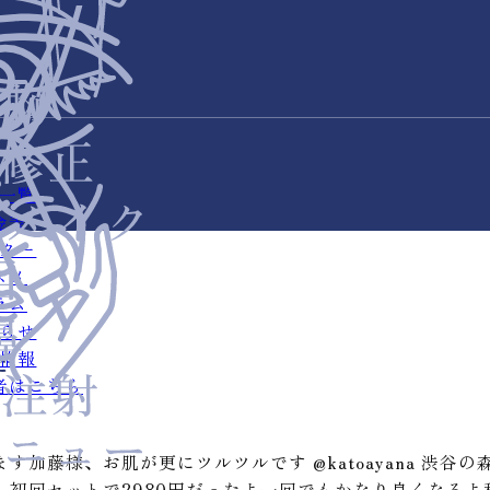
一覧
金表
ター
スメ
ラム
らせ
情報
た
者はこちら
加藤様、お肌が更にツルツルです @katoayana 渋谷
初回セットで2980円だったよ一回でもかなり良くなるよ