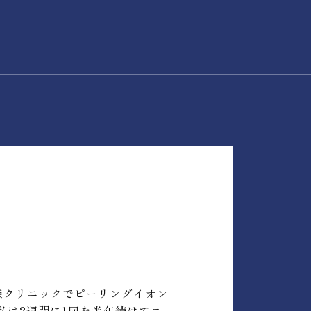
の森クリニックでピーリング️イオン
私は2週間に1回を半年続けてニ