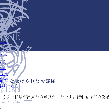
一覧
金表
ター
スメ
ラム
らせ
情報
没法）を受けられたお客様
者はこちら
いくまで相談が出来たのが良かったです。術中も今どの段
た。