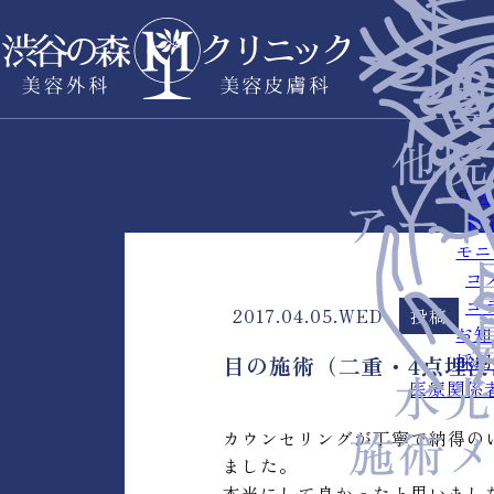
症例
料
モニ
コ
コ
2017.04.05.WED
投稿
お知
採用
目の施術（二重・4点埋
医療関係
カウンセリングが丁寧で納得の
ました。
本当にして良かったと思いまし