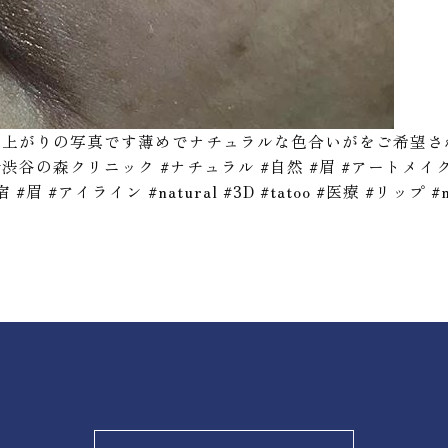
z 3週間後の仕上がりの写真です薄めでナチュラルな色合いがをご
谷の森クリニック #ナチュラル #自然 #眉 #アートメイク
 #眉 #アイライン #natural #3D #tatoo #医療 #リップ #mi