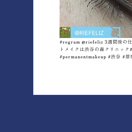
#regram @riefeli
トメイクは渋谷の森クリニック#渋
#permanentmakeup #渋谷 #原宿