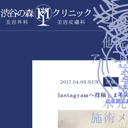
症例
料
モニ
コ
コ
2017.04.09.SUN
投稿
お知
採用
Instagramへ投稿しまし
医療関係