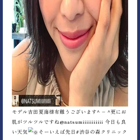
モデル吉田夏海様有難うございます^ – ^更にお
肌がツルツルですね
@natsumiiiiiiiiiii 今日も良
い天気
そーいえば先日#渋谷の森クリニック