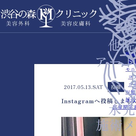
症例
料
モニ
コ
コ
2017.05.13.SAT
投稿
お知
採用
Instagramへ投稿しまし
医療関係