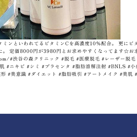
ミンといわれてるビタミンCを高濃度10％配合。 更にビ
。 定価8000円が3980円とお求めやすくなってます☆お
yamori.com/#渋谷の森クリニック #脱毛 #医療脱毛 #レーザ
肌 #ニキビ #シミ #プラセンタ #脂肪溶解注射 #BNLS #
形 #美意識 #ダイエット #脂肪吸引 #アートメイク #美肌 