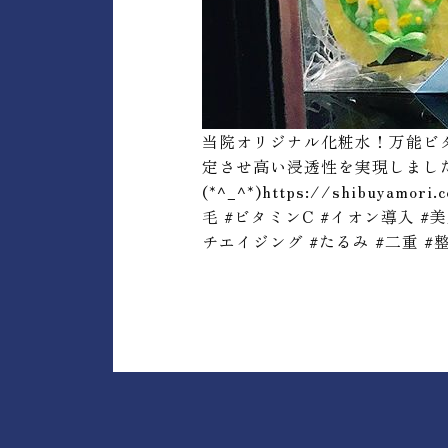
当院オリジナル化粧水！万能ビタ
定させ高い浸透性を実現しました
(*^_^*)https://shibu
毛 #ビタミンC #イオン導入 #美
チエイジング #たるみ #二重 #整