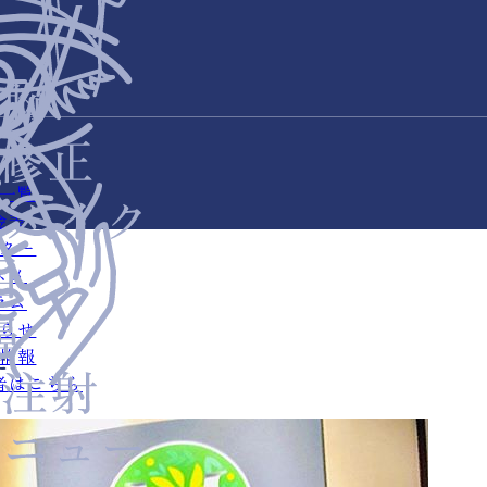
一覧
金表
ター
スメ
ラム
らせ
情報
た
者はこちら