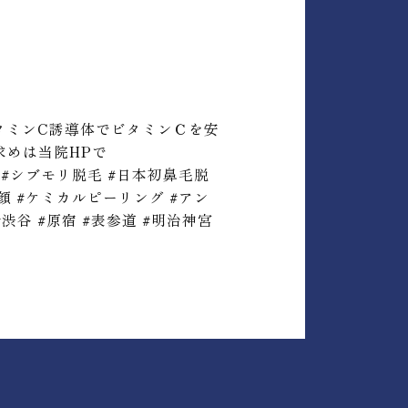
タミンC誘導体でビタミンＣを安
求めは当院HPで
ー脱毛 #シブモリ脱毛 #日本初鼻毛脱
小顔 #ケミカルピーリング #アン
#渋谷 #原宿 #表参道 #明治神宮