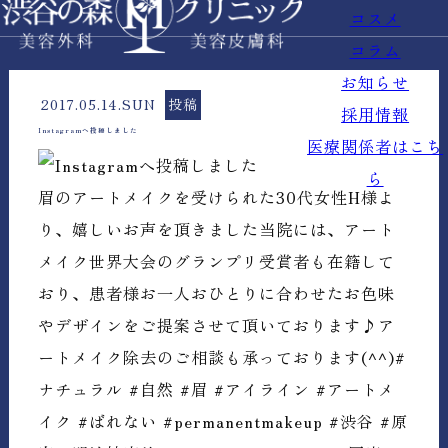
コスメ
コラム
お知らせ
2017.05.14.SUN
投稿
採用情報
Instagramへ投稿しました
医療関係者はこち
ら
眉のアートメイクを受けられた30代女性H様よ
り、嬉しいお声を頂きました当院には、アート
メイク世界大会のグランプリ受賞者も在籍して
おり、患者様お一人おひとりに合わせたお色味
やデザインをご提案させて頂いております♪ア
ートメイク除去のご相談も承っております(^^)#
ナチュラル #自然 #眉 #アイライン #アートメ
イク #ばれない #permanentmakeup #渋谷 #原