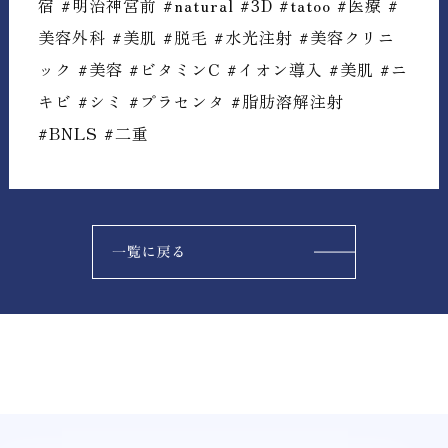
宿 #明治神宮前 #natural #3D #tatoo #医療 #
美容外科 #美肌 #脱毛 #水光注射 #美容クリニ
ック #美容 #ビタミンC #イオン導入 #美肌 #ニ
キビ #シミ #プラセンタ #脂肪溶解注射
#BNLS #二重