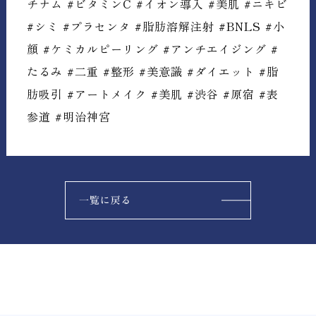
チナム #ビタミンC #イオン導入 #美肌 #ニキビ
#シミ #プラセンタ #脂肪溶解注射 #BNLS #小
顔 #ケミカルピーリング #アンチエイジング #
たるみ #二重 #整形 #美意識 #ダイエット #脂
肪吸引 #アートメイク #美肌 #渋谷 #原宿 #表
参道 #明治神宮