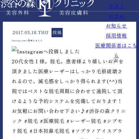
コスメ
コラム
お知らせ
2017.05.18.THU
投稿
採用情報
Instagramへ投稿しました
医療関係者はこち
ら
20代女性Ｉ様。脱毛。患者様より嬉しいお声を
頂きました医療レーザーはしっかり毛根破壊さ
れるので、減毛感をしっかり得られます(^^)当
院ではベストな脱毛周期に合わせて通院して頂
けるような予約システムを完備しております！
お気軽にお問い合わせ下さい♪#渋谷の森クリニ
ック #脱毛 #医療脱毛 #レーザー脱毛 #シブモ
リ脱毛 #日本初鼻毛脱毛 #ソプラノアイスプラ