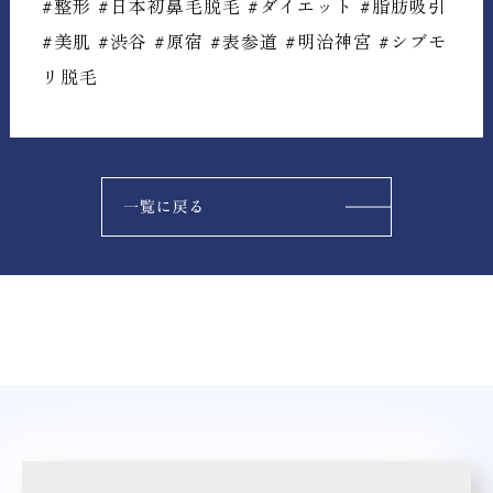
#整形 #日本初鼻毛脱毛 #ダイエット #脂肪吸引
#美肌 #渋谷 #原宿 #表参道 #明治神宮 #シブモ
リ脱毛