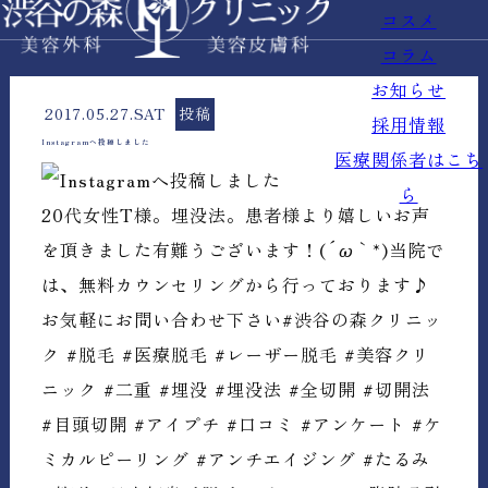
コスメ
コラム
お知らせ
2017.05.27.SAT
投稿
採用情報
Instagramへ投稿しました
医療関係者はこち
ら
20代女性T様。埋没法。患者様より嬉しいお声
を頂きました有難うございます！(´ω｀*)当院で
は、無料カウンセリングから行っております♪
お気軽にお問い合わせ下さい#渋谷の森クリニッ
ク #脱毛 #医療脱毛 #レーザー脱毛 #美容クリ
ニック #二重 #埋没 #埋没法 #全切開 #切開法
#目頭切開 #アイプチ #口コミ #アンケート #ケ
ミカルピーリング #アンチエイジング #たるみ