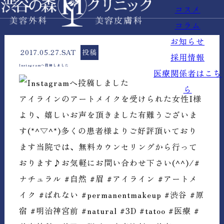
コスメ
コラム
お知らせ
2017.05.27.SAT
投稿
採用情報
Instagramへ投稿しました
医療関係者はこち
ら
アイラインのアートメイクを受けられた女性I様
より、嬉しいお声を頂きました有難うございま
す(*^▽^*)多くの患者様よりご好評頂いており
ます当院では、無料カウンセリングから行って
おります♪お気軽にお問い合わせ下さい(^^)/#
ナチュラル #自然 #眉 #アイライン #アートメ
イク #ばれない #permanentmakeup #渋谷 #原
宿 #明治神宮前 #natural #3D #tatoo #医療 #