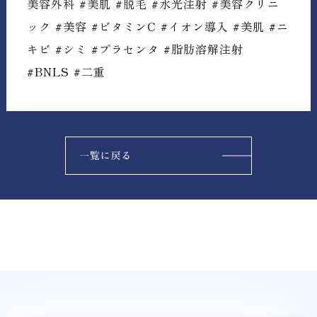
美容外科 #美肌 #脱毛 #水光注射 #美容クリニ
ック #美容 #ビタミンC #イオン導入 #美肌 #ニ
キビ #シミ #プラセンタ #脂肪溶解注射
#BNLS #二重