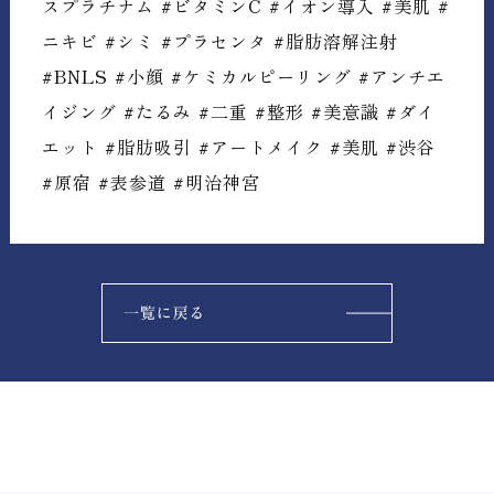
スプラチナム #ビタミンC #イオン導入 #美肌 #
ニキビ #シミ #プラセンタ #脂肪溶解注射
#BNLS #小顔 #ケミカルピーリング #アンチエ
イジング #たるみ #二重 #整形 #美意識 #ダイ
エット #脂肪吸引 #アートメイク #美肌 #渋谷
#原宿 #表参道 #明治神宮