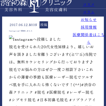
コスメ
コラム
お知らせ
2017.06.12.MON
投稿
採用情報
Instagramへ投稿しました
医療関係者はこち
ら
脱毛を受けられた20代女性M様より、嬉しいお
声を頂きました有難うございます(≧▽≦)当院で
は、無料カウンセリングから行っております♪
脱毛でお悩みの方はぜひ一度ご相談下さいこれ
からの薄着の季節も医療レーザー脱毛でツルす
べ肌を手に入れたら怖くないです！(^^)#渋谷の
森クリニック #脱毛 #医療脱毛 #レーザー脱毛
#シブモリ脱毛 #日本初鼻毛脱毛 #ソプラノアイ