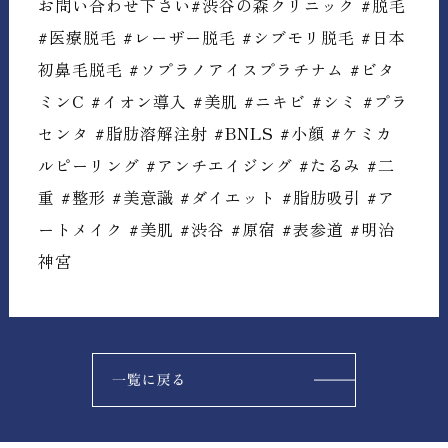
お問い合わせ下さい#渋谷の森クリニック #脱毛
#医療脱毛 #レーザー脱毛 #シブモリ脱毛 #日本
初鼻毛脱毛 #ソプラノアイスプラチナム #ビタ
ミンC #イオン導入 #美肌 #ニキビ #シミ #プラ
センタ #脂肪溶解注射 #BNLS #小顔 #ケミカ
ルピーリング #アンチエイジング #たるみ #二
重 #整形 #美意識 #ダイエット #脂肪吸引 #ア
ートメイク #美肌 #渋谷 #原宿 #表参道 #明治
神宮