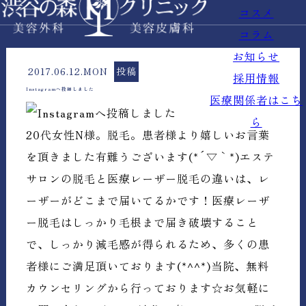
コスメ
コラム
お知らせ
2017.06.12.MON
投稿
採用情報
Instagramへ投稿しました
医療関係者はこち
ら
20代女性N様。脱毛。患者様より嬉しいお言葉
を頂きました有難うございます(*´▽｀*)エステ
サロンの脱毛と医療レーザー脱毛の違いは、レ
ーザーがどこまで届いてるかです！医療レーザ
ー脱毛はしっかり毛根まで届き破壊すること
で、しっかり減毛感が得られるため、多くの患
者様にご満足頂いております(*^^*)当院、無料
カウンセリングから行っております☆お気軽に