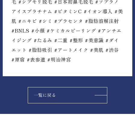
毛 #シブモリ脱毛 #日本初鼻毛脱毛 #ソプラノ
アイスプラチナム #ビタミンC #イオン導入 #美
肌 #ニキビ #シミ #プラセンタ #脂肪溶解注射
#BNLS #小顔 #ケミカルピーリング #アンチエ
イジング #たるみ #二重 #整形 #美意識 #ダイ
エット #脂肪吸引 #アートメイク #美肌 #渋谷
#原宿 #表参道 #明治神宮