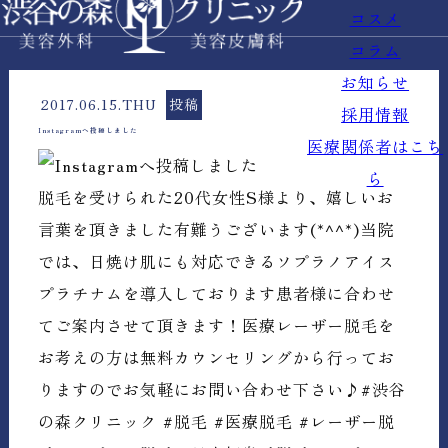
コスメ
コラム
お知らせ
2017.06.15.THU
投稿
採用情報
Instagramへ投稿しました
医療関係者はこち
ら
脱毛を受けられた20代女性S様より、嬉しいお
言葉を頂きました有難うございます(*^^*)当院
では、日焼け肌にも対応できるソプラノアイス
プラチナムを導入しております患者様に合わせ
てご案内させて頂きます！医療レーザー脱毛を
お考えの方は無料カウンセリングから行ってお
りますのでお気軽にお問い合わせ下さい♪#渋谷
の森クリニック #脱毛 #医療脱毛 #レーザー脱