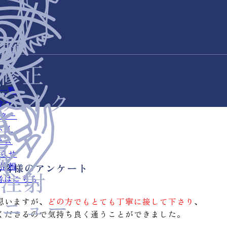
一覧
金表
ター
スメ
ラム
らせ
情報
お客様のアンケート
者はこちら
思いますが、
どの方でもとても丁寧に接して下さり
、
くださるので気持ち良く通うことができました。