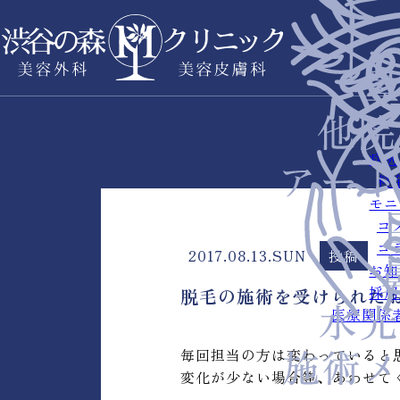
症例
料
モニ
コ
コ
2017.08.13.SUN
投稿
お知
採用
脱毛の施術を受けられた
医療関係
毎回担当の方は変わっていると
変化が少ない場合等、あわせて