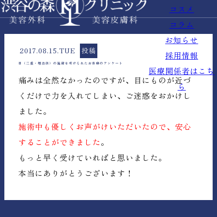
コスメ
コラム
お知らせ
2017.08.15.TUE
投稿
採用情報
目（二重・埋没法）の施術を受けられたお客様のアンケート
医療関係者はこち
痛みは全然なかったのですが、目にものが近づ
ら
くだけで力を入れてしまい、ご迷惑をおかけし
ました。
施術中も優しくお声がけいただいたので、安心
することができました
。
もっと早く受けていればと思いました。
本当にありがとうございます！