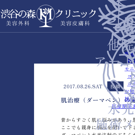
症例
料
モニ
コ
コ
2017.08.26.SAT
投稿
お知
採用
肌治療（ダーマペン）の
医療関係
昔からすごく肌に悩みがあり、
ここでも親身に悩みを聞いて下
ダーマペンと水光注射のどちら