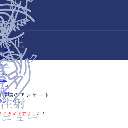
一覧
金表
ター
スメ
ラム
らせ
情報
お客様のアンケート
者はこちら
ることが出来ました
！