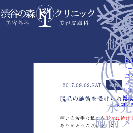
症例
料
モニ
コ
コ
2017.09.02.SAT
投稿
お知
採用
脱毛の施術を受けられた
医療関係
痛いの苦手な私でも
楽々に続け
ありがとうございました。