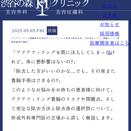
コスメ
コラム
お知らせ
2025.09.05.FRI
投稿
採用情報
アクアフィリング豊胸除去の完全ガイド ～リスクと安全な除去方法、その後のシリコン豊胸について乳
医療関係者はこち
房再建医が解説～
ら
「アクアフィリングを既に注入してしまったけ
れど、体に悪影響はないの?」
「除去した方がいいのかな…でも、その後また
豊胸手術はできるの?」
このようなお悩みをお持ちの患者様に向けて、
アクアフィリング豊胸のリスクや問題点、そし
て安全な除去方法と除去後の選択肢について、
形成外科専門医の立場から詳しく解説します。