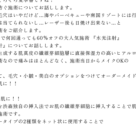
防ぐ施術についてお話しします。
毛穴はいやだけど…海やバーベキューや南国リゾートには
は当てられないし…レーザー後も日焼け出来ない…と
術をご紹介します。
で何回通っても60%オフの大人気施術 『水光注射』
針』についてお話しします。
生成する肌真皮の繊維芽細胞層に直接保湿力の高いヒアル
術なので痛みはほとんどなく、施術当日からメイクOKの
て、毛穴・小皺・美白のオプションをつけてオーダーメイ
肌に！！
光肌に！！
を渋森独自の挿入法でお肌の繊維芽細胞に挿入することで
施術です。
ータイプの2種類をネット状に使用することで