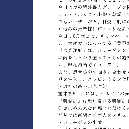
今日は夏の紫外線のダメージを
シミ・ソバカス・小皺・乾燥・
でもレーザーだと、日焼け肌に
お悩みの患者様にピッタリな施
今日は8月末まで、キャンペーン
と、大変お得になってる『美容
『水光注射』は、コラーゲンを
麻酔をしっかり塗ってからの施
お手軽な施術です（＾∇＾）
また、患者様のお悩みに合わせ
剤を注入し、スッピンうるツヤ
速攻性の高い水光注射
施術後5日目には、うるツヤ水
『美容針』は細い溶ける美容針
引き締め効果を体感いただける
当院では直線タイプとスクリュ
・コラーゲンの生成