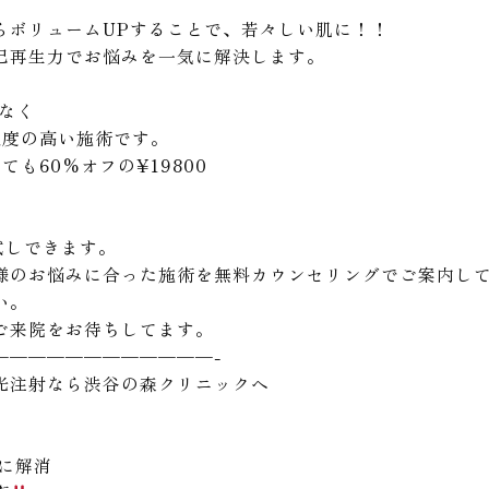
らボリュームUPすることで、若々しい肌に！！
己再生力でお悩みを一気に解決します。
はなく
足度の高い施術です。
も60%オフの¥19800
お試しできます。
様のお悩みに合った施術を無料カウンセリングでご案内し
い。
ご来院をお待ちしてます。
————————————-
光注射なら渋谷の森クリニックへ
に解消