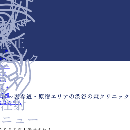
一覧
金表
ター
スメ
ラム
らせ
情報
容針～表参道・原宿エリアの渋谷の森クリニック
者はこちら
そろそろ夏本番ですね！