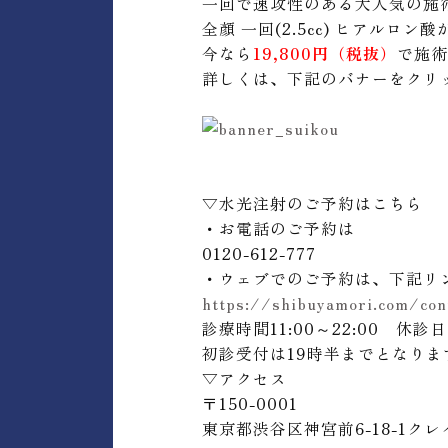
一回で速攻性のある大人気の施
全顏 一回(2.5cc) ヒアルロン酸
今なら
19,800円
（税抜）
で施術
詳しくは、下記のバナーをクリ
▽水光注射のご予約はこちら
・お電話のご予約は
0120-612-777
・ウェブでのご予約は、下記リ
https://shibuyamori.com/con
診療時間11:00～22:00 休診
初診受付は19時半までとなりま
▽アクセス
〒
150-0001
東京都渋谷区神宮前
6-18-1
クレ