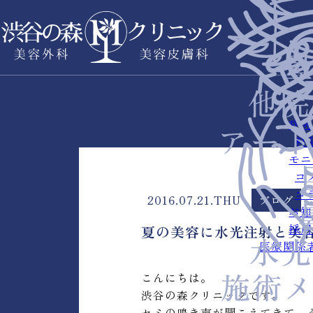
症例
料
モニ
コ
コ
2016.07.21.THU
ブログ
お知
採用
夏の美容に水光注射と美
医療関係
こんにちは。
渋谷の森クリニックです。
セミの鳴き声が聞こえてきて、