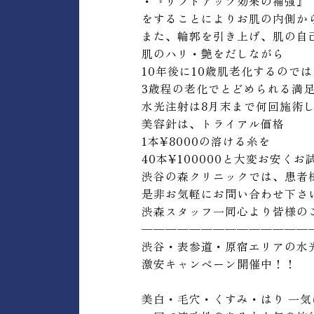
・『リフトアップ効果の補強』
をすることによりお肌の内側か
また、輪郭を引き上げ、肌の自
肌のハリ・艶をだしながら
10年後に10歳肌老化するので
3歳程の老化でとどめられる満
水光注射は8月末まで何回施術して
美容針は、トライアル価格
1本¥8000の溶ける糸を
40本¥100000と大変お安く
渋谷の森クリニックでは、患者
是非お気軽にお問い合わせ下さ
渋森スタッフ一同心より皆様の
——————————————
渋谷・表参道・原宿エリアの水
激安キャンペーン開催中！！
美白・毛穴・くすみ・はり 一気