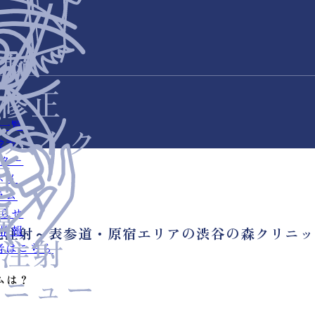
一覧
金表
ター
スメ
ラム
らせ
情報
光注射～表参道・原宿エリアの渋谷の森クリニッ
者はこちら
ムは？