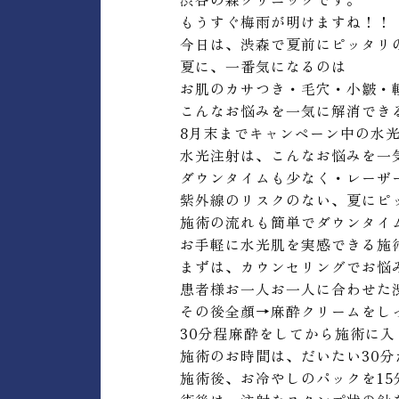
もうすぐ梅雨が明けますね！！
今日は、渋森で夏前にピッタリ
夏に、一番気になるのは
お肌のカサつき・毛穴・小皺・
こんなお悩みを一気に解消でき
8月末までキャンペーン中の水光注
水光注射は、こんなお悩みを一
ダウンタイムも少なく・レーザ
紫外線のリスクのない、夏にピ
施術の流れも簡単でダウンタイ
お手軽に水光肌を実感できる施
まずは、カウンセリングでお悩
患者様お一人お一人に合わせた
その後全顏→麻酔クリームをし
30分程麻酔をしてから施術に入
施術のお時間は、だいたい30分
施術後、お冷やしのパックを1