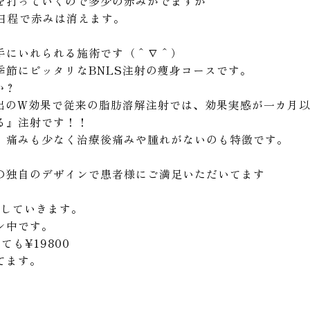
を打っていくので多少の赤みがでますが
日程で赤みは消えます。
手にいれられる施術です（＾∇＾）
季節にピッタリなBNLS注射の痩身コースです。
か？
出のW効果で従来の脂肪溶解注射では、効果実感が一カ月以
る』注射です！！
、痛みも少なく治療後痛みや腫れがないのも特徴です。
。
の独自のデザインで患者様にご満足いただいてます
術していきます。
ン中です。
も¥19800
てます。