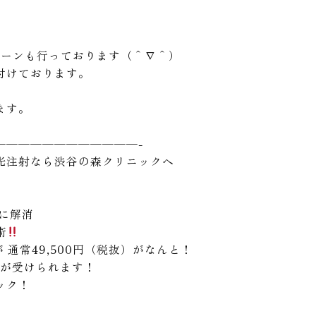
ンペーンも行っております（＾∇＾）
付けております。
ます。
————————————-
光注射なら渋谷の森クリニックへ
に解消
術
が
通常49,500円
（税抜）がなんと！
が受けられます！
ック！