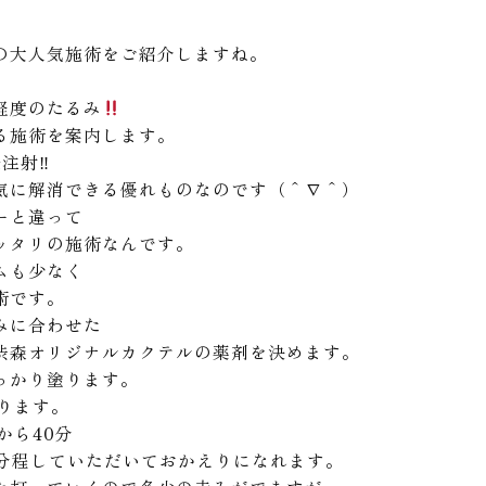
の大人気施術をご紹介しますね。
軽度のたるみ
る施術を案内します。
射‼︎
気に解消できる優れものなのです（＾∇＾）
ーと違って
ッタリの施術なんです。
ムも少なく
術です。
みに合わせた
渋森オリジナルカクテルの薬剤を決めます。
っかり塗ります。
ります。
から40分
5分程していただいておかえりになれます。