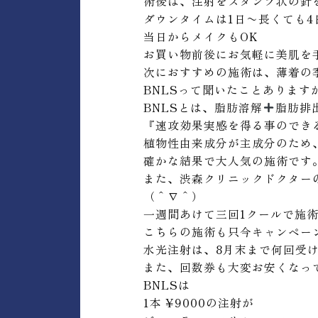
術後は、注射をスタンプ状の針
ダウンタイムは1日〜長くても4
当日からメイクもOK
お買い物前後にお気軽に美肌を
次におすすめの施術は、薄着の
BNLSって聞いたことあります
BNLSとは、脂肪溶解
脂肪排
『速攻効果実感を得る事のでき
植物性由来成分が主成分のため
確かな結果で大人気の施術です
また、渋森クリニックドクター
（＾∇＾）
一週間あけて三回1クールで施
こちらの施術も只今キャンペー
水光注射は、8月末まで何回受けて
また、回数券も大変お安くなっ
BNLSは
1本 ¥9000の注射が