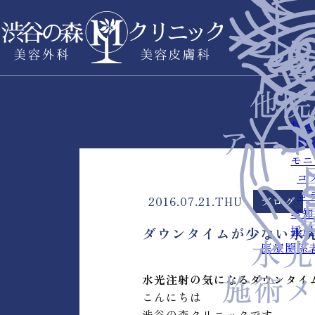
症例
料
モニ
コ
コ
2016.07.21.THU
ブログ
お知
採用
ダウンタイムが少ない水
医療関係
水光注射の気になるダウンタイ
こんにちは
渋谷の森クリニックです。