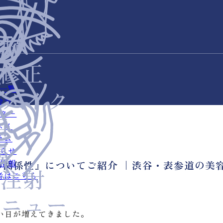
一覧
金表
ター
スメ
ラム
らせ
情報
の関係性』についてご紹介 ｜渋谷・表参道の美
者はこちら
い日が増えてきました。