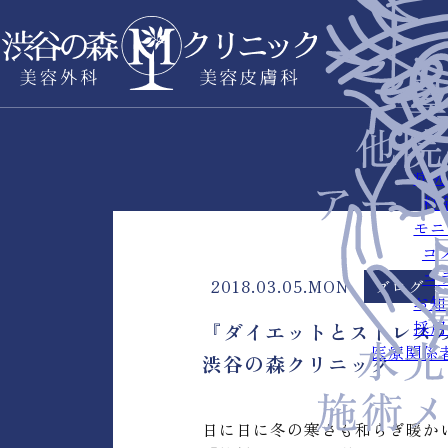
症例
料
モニ
コ
コ
2018.03.05.MON
ブログ
お知
採用
『ダイエットとストレス
医療関係
渋谷の森クリニック
日に日に冬の寒さも和らぎ暖か