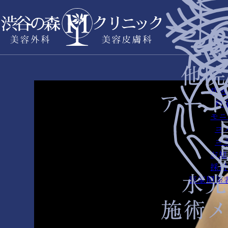
症例
料
モニ
コ
コ
お知
採用
医療関係