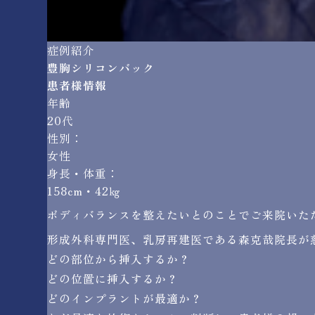
症例紹介
豊胸シリコンバック
患者様情報
年齢
20代
性別：
女性
身長・体重：
158cm・42㎏
ボディバランスを整えたいとのことでご来院いた
形成外科専門医、乳房再建医である森克哉院長が
どの部位から挿入するか？
どの位置に挿入するか？
どのインプラントが最適か？