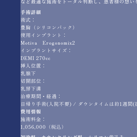
など最適な施術をトータル判断し、患者様の想い
手術詳細
術式：
豊胸（シリコンバック）
使用インプラント：
Motiva Erogonomix2
インプラントサイズ：
DEMI 270cc
挿入位置：
乳腺下
切開部位：
乳房下溝
治療期間・経過：
日帰り手術(入院不要) / ダウンタイムは約1週間(
費用情報
施術料金：
1,056,000（税込）