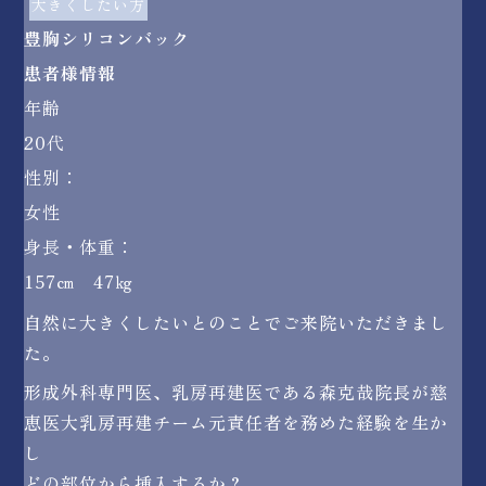
大きくしたい方
豊胸シリコンバック
患者様情報
年齢
20代
性別：
女性
身長・体重：
157㎝ 47㎏
自然に大きくしたいとのことでご来院いただきまし
た。
形成外科専門医、乳房再建医である森克哉院長が慈
恵医大乳房再建チーム元責任者を務めた経験を生か
し
どの部位から挿入するか？