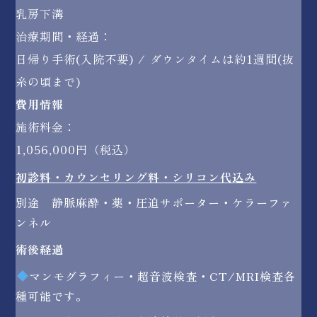
乳房下溝
治療期間・経過：
日帰り手術(入院不要) / ダウンタイムは約1週間(抜
糸の頃まで)
費用情報
施術料金：
1,056,000円（税込）
初診料・カウンセリング料・シリコン代込み
別途 静脈麻酔・薬・圧迫サポーター・ケラーファ
ンネル
術後経過
マンモグラフィー・超音波検査・CT/MRI検査各
種可能です。