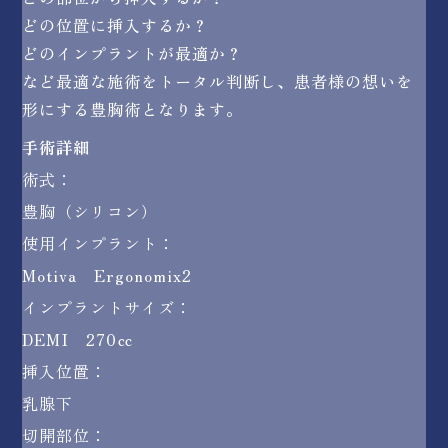
どの位置に挿入するか？
どのインプラントが最適か？
など最適な施術をトータル判断し、患者様の想いを
形にする豊胸術となります。
手術詳細
術式：
豊胸（シリコン）
使用インプラント：
Motiva Ergonomix2
インプラントサイズ：
DEMI 270㏄
挿入位置：
乳腺下
切開部位：