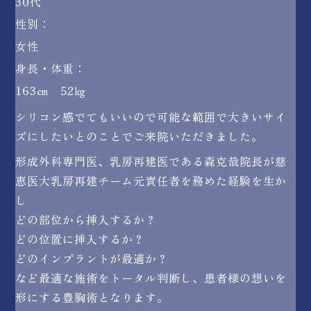
30代
性別：
女性
身長・体重：
163㎝ 52㎏
シリコン感でてもいいので可能な範囲で大きいサイ
ズにしたいとのことでご来院いただきました。
形成外科専門医、乳房再建医である森克哉院長が慈
恵医大乳房再建チーム元責任者を務めた経験を生か
し
どの部位から挿入するか？
どの位置に挿入するか？
どのインプラントが最適か？
など最適な施術をトータル判断し、患者様の想いを
形にする豊胸術となります。