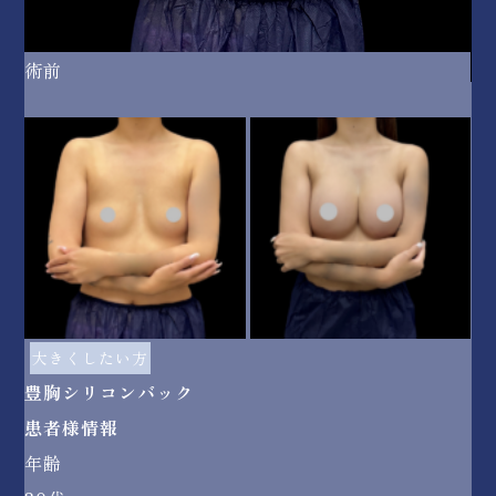
術前
術
大きくしたい方
豊胸シリコンバック
患者様情報
年齢