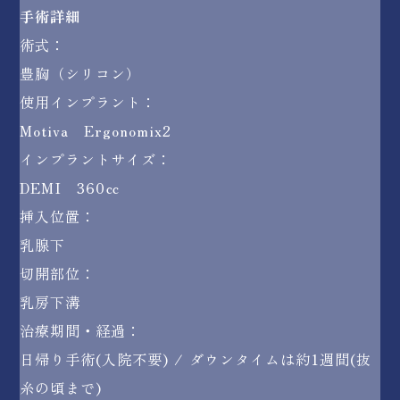
手術詳細
術式：
豊胸（シリコン）
使用インプラント：
Motiva Ergonomix2
インプラントサイズ：
DEMI 360㏄
挿入位置：
乳腺下
切開部位：
乳房下溝
治療期間・経過：
日帰り手術(入院不要) / ダウンタイムは約1週間(抜
糸の頃まで)