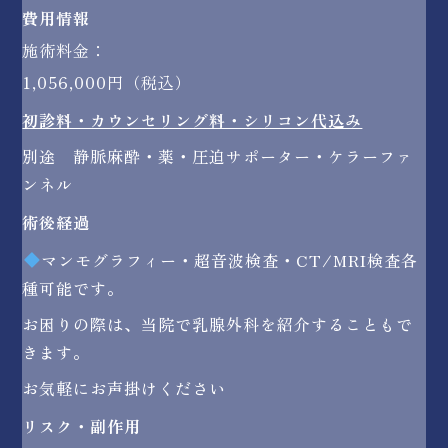
費用情報
施術料金：
1,056,000円（税込）
初診料・カウンセリング料・シリコン代込み
別途 静脈麻酔・薬・圧迫サポーター・ケラーファ
ンネル
術後経過
マンモグラフィー・超音波検査・CT/MRI検査各
種可能です。
お困りの際は、当院で乳腺外科を紹介することもで
きます。
お気軽にお声掛けください
リスク・副作用