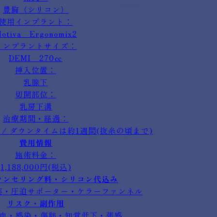
豊胸（シリコン）
使用インプラント：
otiva Ergonomix2
インプラントサイズ：
DEMI 270㏄
挿入位置：
乳腺下
切開部位：
乳房下溝
治療期間・経過：
 / ダウンタイムは約1週間(抜糸の頃まで)
費用情報
施術料金：
1,188,000円(税込)
ウンセリング料・シリコン代込み
薬・圧迫サポーター・ケラーファンネル
リスク・副作用
血・感染・傷跡・知覚低下・張感