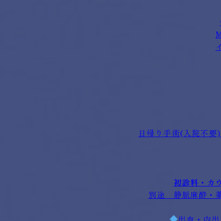
M
日帰り手術(入院不要)
初診料・カ
別途 静脈麻酔・
出血・内出