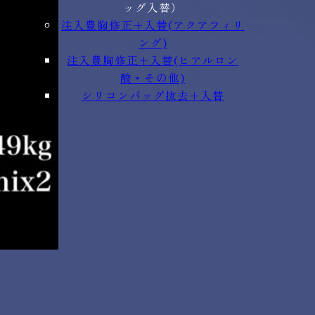
ッグ入替）
注入豊胸修正+入替(アクアフィリ
ング)
注入豊胸修正+入替(ヒアルロン
酸・その他)
シリコンバッグ抜去+入替