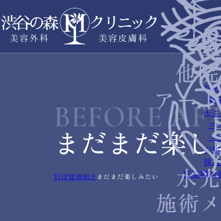
症例
料
BEFORE AF
モニ
コ
まだまだ楽し
コ
お知
採用
医療関係
TOP
症例紹介
まだまだ楽しみたい