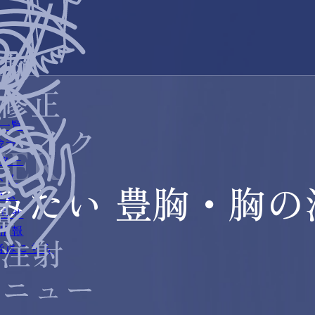
一覧
金表
TER
ター
スメ
みたい 豊胸・胸の
ラム
らせ
情報
者はこちら